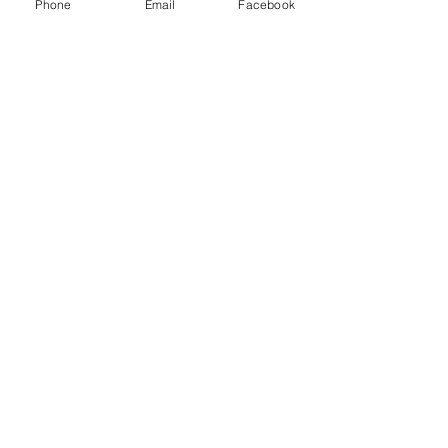
Phone
Email
Facebook
© 2025 by Neuro Zangerl. Powered and
secured by
Wix